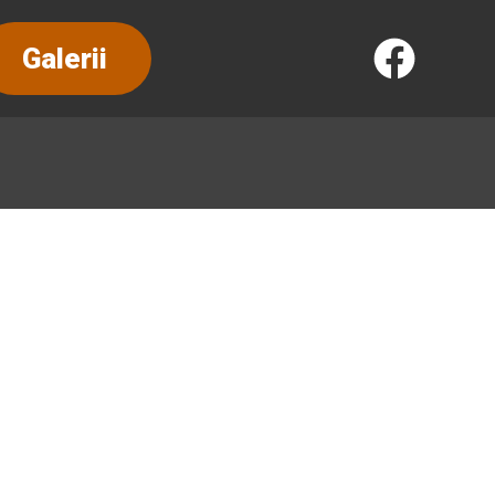
Galerii