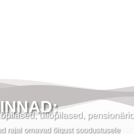
INNAD:
õpilased, üliõpilased, pensionär
jad rajal omavad õigust soodustusele