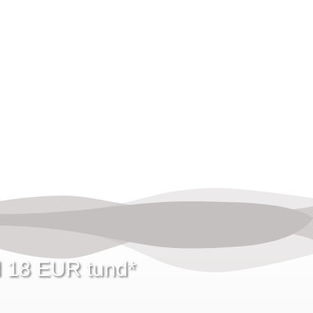
id 18 EUR tund*