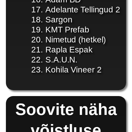
Adelante Tellingud 2
Sargon
KMT Prefab
Nimetud (hetkel)
Rapla Espak
S.A.U.N.
Kohila Vineer 2
Soovite näha
võistluse