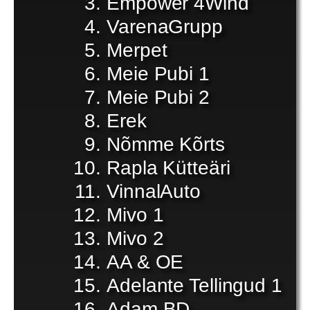
Empower 4Wind
VarenaGrupp
Merpet
Meie Pubi 1
Meie Pubi 2
Erek
Nõmme Kõrts
Rapla Kütteäri
VinnalAuto
Mivo 1
Mivo 2
AA & OE
Adelante Tellingud 1
Adam BD