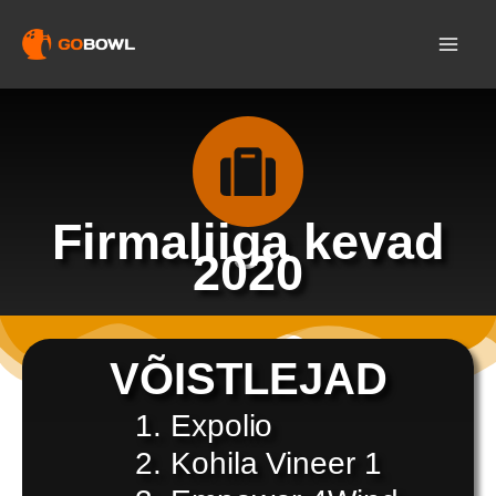
Skip
to
content
Firmaliiga kevad
2020
VÕISTLEJAD
Expolio
Kohila Vineer 1